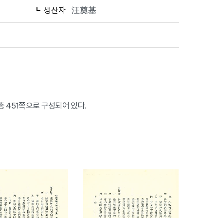
생산자
汪奠基
451쪽으로 구성되어 있다.