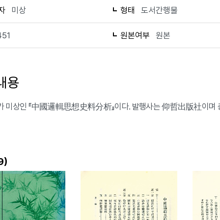
자
미상
형태
도서간행물
451
원본여부
원본
내용
 미상인 『中國邏輯思想史料分析』이다. 발행사는 仰哲出版社이며 총 
)
9