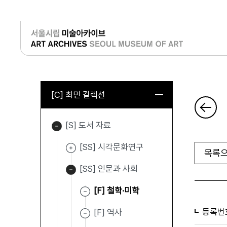
로그인
[C] 최민 컬렉션
[S] 도서 자료
[SS] 시각문화연구
목록으
[SS] 인문과 사회
[F] 철학·미학
등록번
[F] 역사