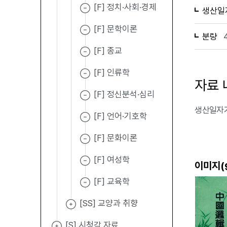
[F] 정치·사회·경제
생산일
[F] 문학이론
분량
[F] 종교
[F] 인류학
자료 
[F] 정신분석·심리
생산일자가
[F] 언어·기호학
[F] 문화이론
[F] 여성학
이미지(
[F] 교육학
[SS] 교양과 취향
[S] 시청각 자료