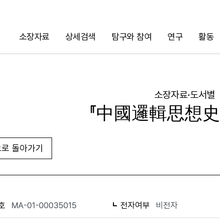
소장자료
상세검색
탐구와 참여
연구
활동
검색
소장자료·도서별
『中國邏輯思想史
로 돌아가기
URL 복사
화면인쇄
호
MA-01-00035015
전자여부
비전자