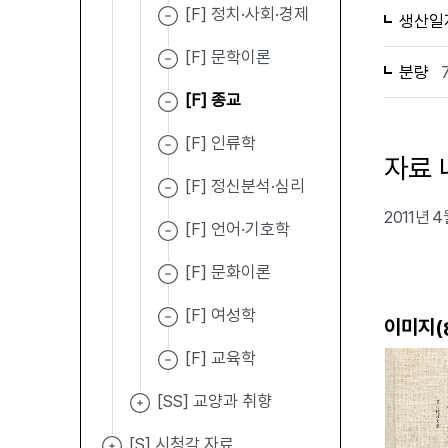
[F] 정치·사회·경제
생산일
[F] 문학이론
분량
[F] 종교
[F] 인류학
자료 
[F] 정신분석·심리
2011년
[F] 언어·기호학
[F] 문화이론
[F] 여성학
이미지(
[F] 교육학
[SS] 교양과 취향
[S] 시청각 자료