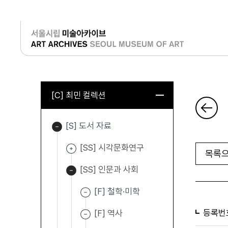
로그인
[C] 최민 컬렉션
[S] 도서 자료
[SS] 시각문화연구
목록으
[SS] 인문과 사회
[F] 철학·미학
등록번
[F] 역사