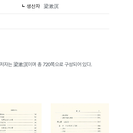
생산자
梁漱溟
 저자는 梁漱溟이며 총 720쪽으로 구성되어 있다.