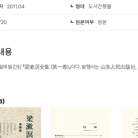
자
2011.04
형태
도서간행물
720
원본여부
원본
내용
 4월에 발간된 『梁漱溟全集 (第一卷)』이다. 발행사는 山东人民出版社,
)
8