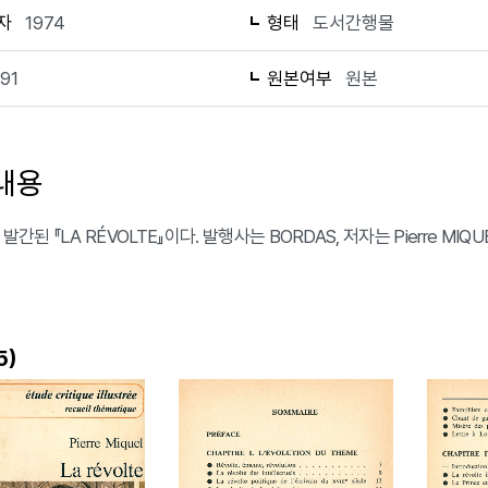
자
1974
형태
도서간행물
191
원본여부
원본
내용
 발간된 『LA RÉVOLTE』이다. 발행사는 BORDAS, 저자는 Pierre MI
)
5