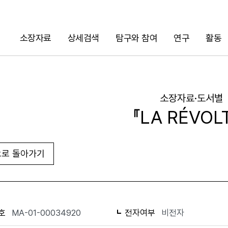
소장자료
상세검색
탐구와 참여
연구
활동
검색
소장자료·도서별
『LA RÉVOL
로 돌아가기
URL 복사
화면인쇄
호
MA-01-00034920
전자여부
비전자