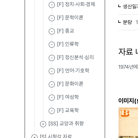
[F] 정치·사회·경제
생산일
[F] 문학이론
분량
[F] 종교
[F] 인류학
자료 
[F] 정신분석·심리
1974년에
[F] 언어·기호학
[F] 문화이론
[F] 여성학
이미지(
[F] 교육학
[SS] 교양과 취향
[S] 시청각 자료