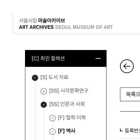
로그인
[C] 최민 컬렉션
[S] 도서 자료
[SS] 시각문화연구
목록으
[SS] 인문과 사회
[F] 철학·미학
등록번
[F] 역사