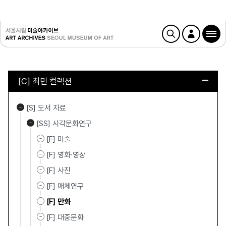
[C] 최민 컬렉션
[S] 도서 자료
[SS] 시각문화연구
[F] 미술
[F] 영화·영상
[F] 사진
[F] 매체연구
[F] 만화
[F] 대중문화