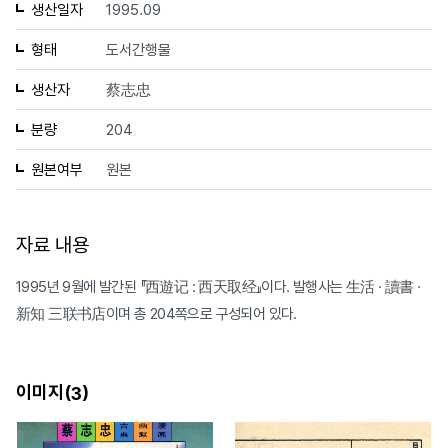
생산일자
1995.09
형태
도서간행물
생산자
蔡志忠
분량
204
원본여부
원본
자료 내용
1995년 9월에 발간된 『西遊记 : 西天取经』이다. 발행사는 生活 · 讀書 ·
新知 三联书店이며 총 204쪽으로 구성되어 있다.
이미지(
)
3