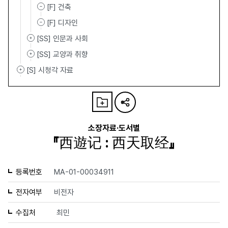
[F] 건축
[F] 디자인
[SS] 인문과 사회
[SS] 교양과 취향
[S] 시청각 자료
소장자료·도서별
『西遊记 : 西天取经』
등록번호
MA-01-00034911
전자여부
비전자
수집처
최민