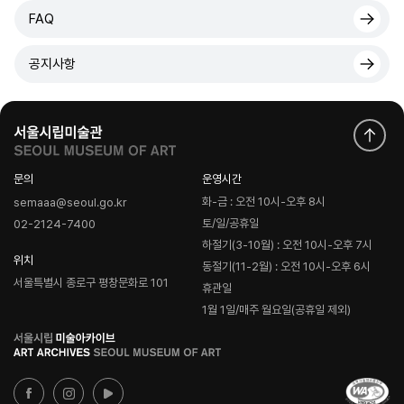
FAQ
공지사항
문의
운영시간
화-금 : 오전 10시-오후 8시
semaaa@seoul.go.kr
토/일/공휴일
02-2124-7400
하절기(3-10월) : 오전 10시-오후 7시
위치
동절기(11-2월) : 오전 10시-오후 6시
서울특별시 종로구 평창문화로 101
휴관일
1월 1일/매주 월요일(공휴일 제외)
로
고