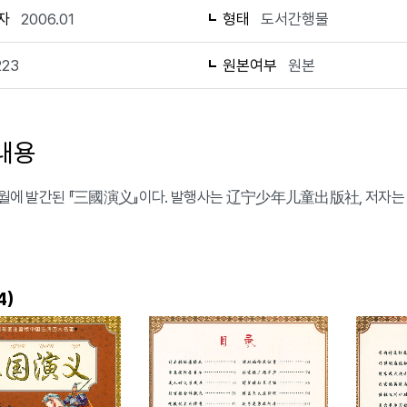
자
2006.01
형태
도서간행물
223
원본여부
원본
내용
 1월에 발간된 『三國演义』이다. 발행사는 辽宁少年儿童出版社, 저자는 
)
4