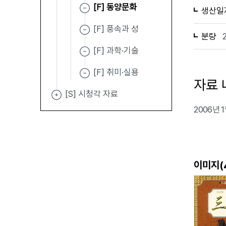
[F] 동양문화
생산일
[F] 풍속과 성
분량
[F] 과학·기술
[F] 취미·실용
자료 
[S] 시청각 자료
2006년
이미지(