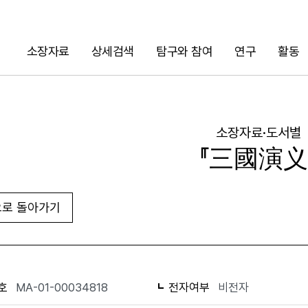
소장자료
상세검색
탐구와 참여
연구
활동
검색
소장자료·도서별
『三國演义
로 돌아가기
URL 복사
화면인쇄
호
MA-01-00034818
전자여부
비전자