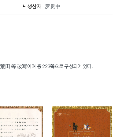
생산자
罗贯中
荒田 等 改写이며 총 223쪽으로 구성되어 있다.