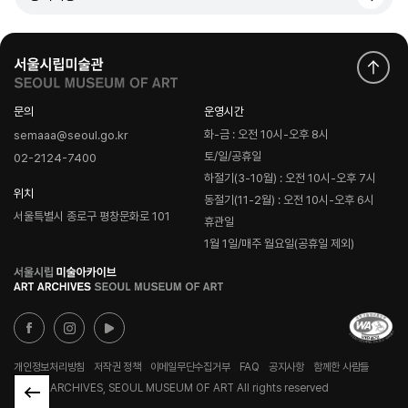
문의
운영시간
화-금 : 오전 10시-오후 8시
semaaa@seoul.go.kr
토/일/공휴일
02-2124-7400
하절기(3-10월) : 오전 10시-오후 7시
위치
동절기(11-2월) : 오전 10시-오후 6시
서울특별시 종로구 평창문화로 101
휴관일
1월 1일/매주 월요일(공휴일 제외)
로
고
개인정보처리방침
저작권 정책
이메일무단수집거부
FAQ
공지사항
함께한 사람들
© ART ARCHIVES, SEOUL MUSEUM OF ART All rights reserved