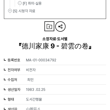
[F] 취미·실용
[S] 시청각 자료
소장자료·도서별
『德川家康 9 - 碧雲の卷』
등록번호
MA-01-00034792
전자여부
비전자
수집처
최민
생산일자
1983 .02.25
형태
도서간행물
생산자
山岡荘八