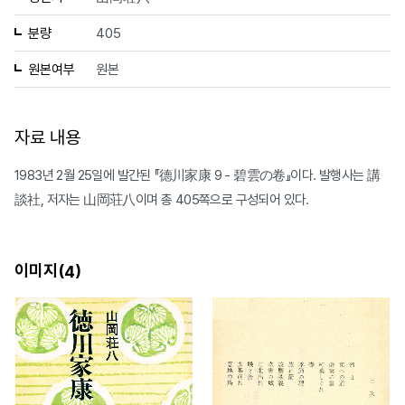
분량
405
원본여부
원본
자료 내용
1983년 2월 25일에 발간된 『德川家康 9 - 碧雲の卷』이다. 발행사는 講
談社, 저자는 山岡荘八이며 총 405쪽으로 구성되어 있다.
이미지(
)
4