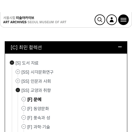
[C] 최민 컬렉션
[S] 도서 자료
[SS] 시각문화연구
[SS] 인문과 사회
[SS] 교양과 취향
[F] 문예
[F] 동양문화
[F] 풍속과 성
[F] 과학·기술