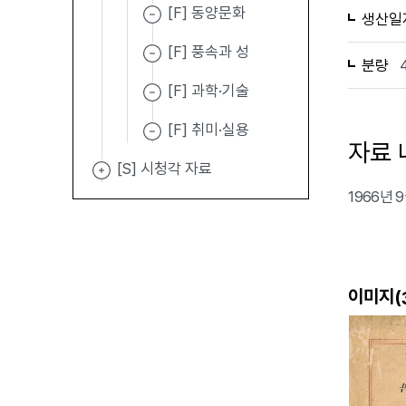
[F] 동양문화
생산일
[F] 풍속과 성
분량
[F] 과학·기술
[F] 취미·실용
자료 
[S] 시청각 자료
1966년
이미지(