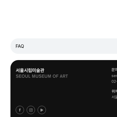
FAQ
문
se
02
위
서