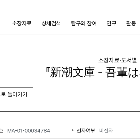
소장자료
상세검색
탐구와 참여
연구
활동
검색
소장자료·도서별
『新潮文庫 - 吾輩
로 돌아가기
URL 복사
화면인쇄
호
MA-01-00034784
전자여부
비전자