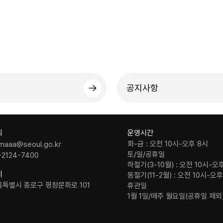
공지사항
의
운영시간
화-금 : 오전 10시-오후 8시
maaa@seoul.go.kr
토/일/공휴일
-2124-7400
하절기(3-10월) : 오전 10시-오
치
동절기(11-2월) : 오전 10시-오
울특별시 종로구 평창문화로 101
휴관일
1월 1일/매주 월요일(공휴일 제외