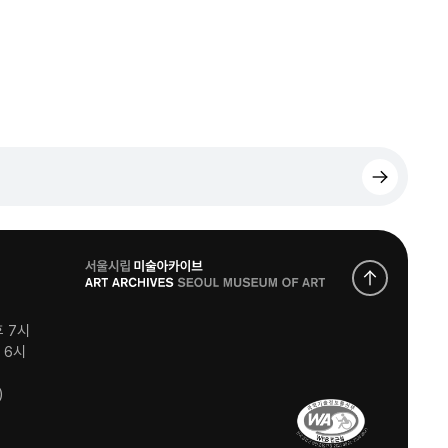
로
고
후 7시
후 6시
)