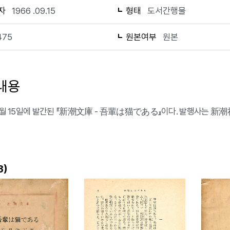
자
1966 .09.15
형태
도서간행물
475
원본여부
원본
내용
 9월 15일에 발간된 『新潮文庫 - 吾輩は猫である』이다. 발행사는 新潮
)
3