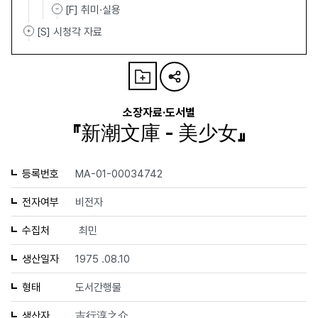
[F] 취미·실용
[S] 시청각 자료
소장자료·도서별
『新潮文庫 - 美少女』
등록번호
MA-01-00034742
전자여부
비전자
수집처
최민
생산일자
1975 .08.10
형태
도서간행물
생산자
吉行淳之介