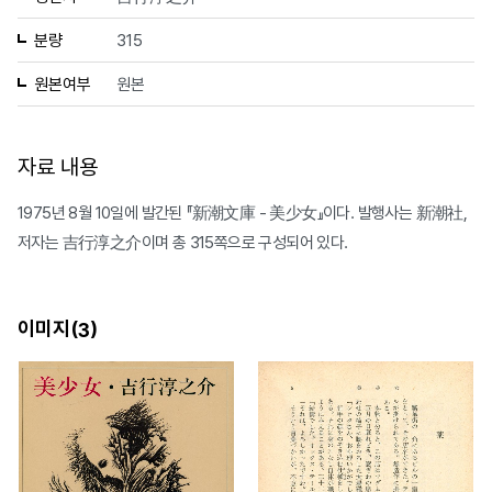
분량
315
원본여부
원본
자료 내용
1975년 8월 10일에 발간된 『新潮文庫 - 美少女』이다. 발행사는 新潮社,
저자는 吉行淳之介이며 총 315쪽으로 구성되어 있다.
이미지(
)
3