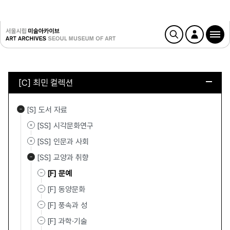
[C] 최민 컬렉션
[S] 도서 자료
[SS] 시각문화연구
[SS] 인문과 사회
[SS] 교양과 취향
[F] 문예
[F] 동양문화
[F] 풍속과 성
[F] 과학·기술