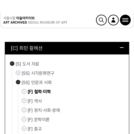
[C] 최민 컬렉션
[S] 도서 자료
[SS] 시각문화연구
[SS] 인문과 사회
[F] 철학·미학
[F] 역사
[F] 정치·사회·경제
[F] 문학이론
[F] 종교