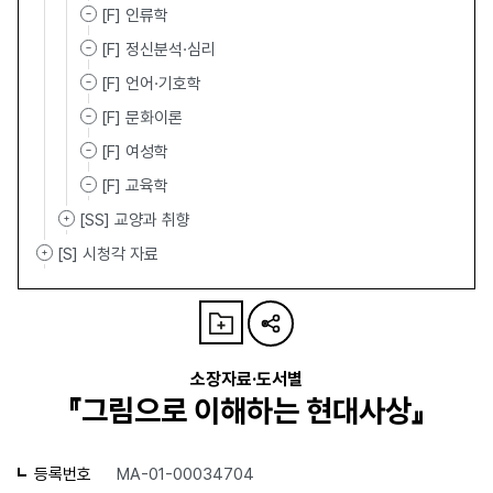
[F] 인류학
[F] 정신분석·심리
[F] 언어·기호학
[F] 문화이론
[F] 여성학
[F] 교육학
[SS] 교양과 취향
[S] 시청각 자료
소장자료·도서별
『그림으로 이해하는 현대사상』
등록번호
MA-01-00034704