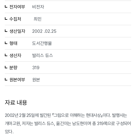
전자여부
비전자
수집처
최민
생산일자
2002 .02.25
형태
도서간행물
생산자
발리스 듀스
분량
319
원본여부
원본
자료 내용
2002년 2월 25일에 발간된 『그림으로 이해하는 현대사상』이다. 발행사는
개마고원, 저자는 발리스 듀스, 옮긴이는 남도현이며 총 319쪽으로 구성되어
있다.