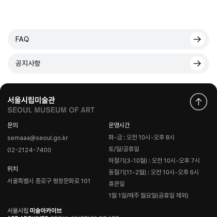
FAQ
공지사항
문의
운영시간
화-금 : 오전 10시-오후 8시
semaaa@seoul.go.kr
토/일/공휴일
02-2124-7400
하절기(3-10월) : 오전 10시-오후 7시
위치
동절기(11-2월) : 오전 10시-오후 6시
서울특별시 종로구 평창문화로 101
휴관일
1월 1일/매주 월요일(공휴일 제외)
로
고