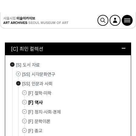
[C] 최민 컬렉션
[S] 도서 자료
[SS] 시각문화연구
[SS] 인문과 사회
[F] 철학·미학
[F] 역사
[F] 정치·사회·경제
[F] 문학이론
[F] 종교