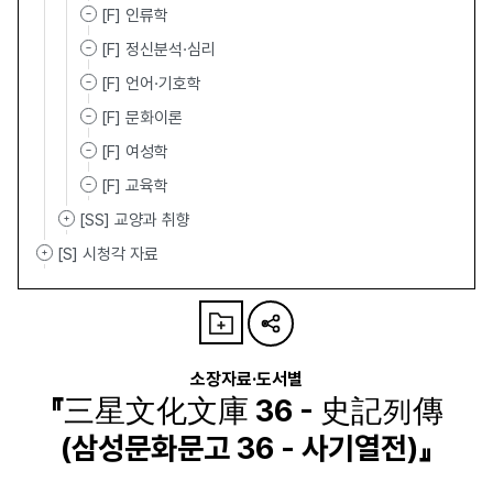
[F] 인류학
[F] 정신분석·심리
[F] 언어·기호학
[F] 문화이론
[F] 여성학
[F] 교육학
[SS] 교양과 취향
[S] 시청각 자료
소장자료·도서별
『三星文化文庫 36 - 史記列傳
(삼성문화문고 36 - 사기열전)』