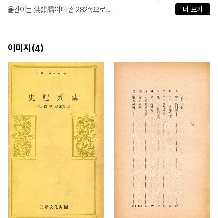
옮긴이는 洪錫寶이며 총 282쪽으로...
더 보기
이미지(
)
4