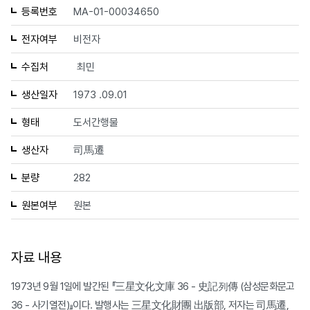
등록번호
MA-01-00034650
전자여부
비전자
수집처
최민
생산일자
1973 .09.01
형태
도서간행물
생산자
司馬遷
분량
282
원본여부
원본
자료 내용
1973년 9월 1일에 발간된 『三星文化文庫 36 - 史記列傳 (삼성문화문고
36 - 사기열전)』이다. 발행사는 三星文化財團 出版部, 저자는 司馬遷,