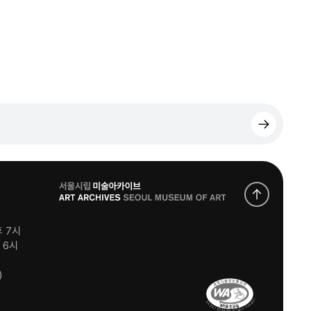
로
고
후 7시
후 6시
)