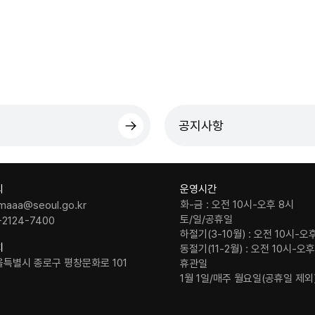
공지사항
의
운영시간
화-금 : 오전 10시-오후 8시
maaa@seoul.go.kr
토/일/공휴일
-2124-7400
하절기(3-10월) : 오전 10시-오
치
동절기(11-2월) : 오전 10시-오
울특별시 종로구 평창문화로 101
휴관일
1월 1일/매주 월요일(공휴일 제외