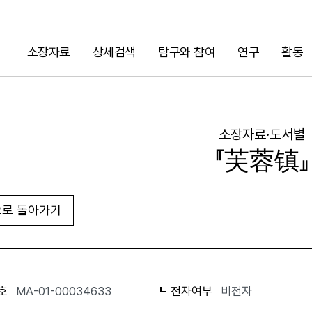
소장자료
상세검색
탐구와 참여
연구
활동
검색
소장자료·도서별
『芙蓉镇』
로 돌아가기
URL 복사
화면인쇄
호
MA-01-00034633
전자여부
비전자