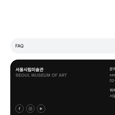
FAQ
문
se
02
위
서