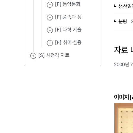
[F] 동양문화
생산일
[F] 풍속과 성
분량
[F] 과학·기술
[F] 취미·실용
자료 
[S] 시청각 자료
2000년
이미지(