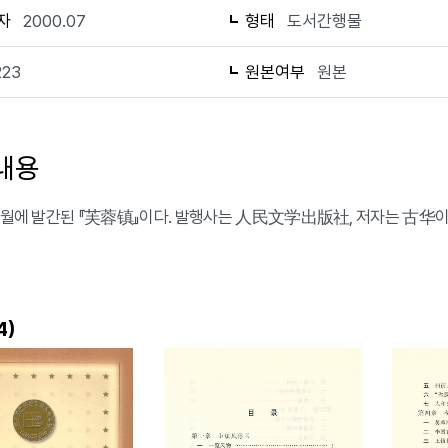
자
2000.07
형태
도서간행물
223
원본여부
원본
내용
 7월에 발간된 『芙蓉镇』이다. 발행사는 人民文学出版社, 저자는 古华이며
)
4