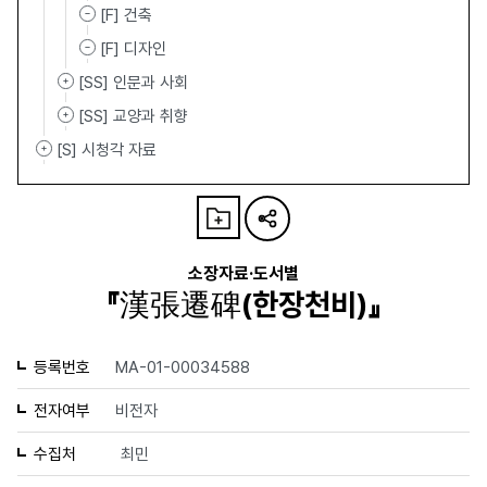
[F] 건축
[F] 디자인
[SS] 인문과 사회
[SS] 교양과 취향
[S] 시청각 자료
소장자료·도서별
『漢張遷碑(한장천비)』
등록번호
MA-01-00034588
전자여부
비전자
수집처
최민