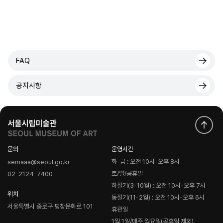
FAQ
공지사항
문의
운영시간
화-금 : 오전 10시-오후 8시
semaaa@seoul.go.kr
토/일/공휴일
02-2124-7400
하절기(3-10월) : 오전 10시-오후 7시
위치
동절기(11-2월) : 오전 10시-오후 6시
서울특별시 종로구 평창문화로 101
휴관일
1월 1일/매주 월요일(공휴일 제외)