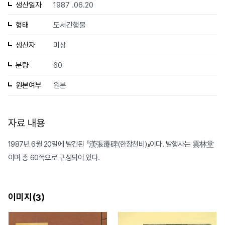
생산일자
1987 .06.20
형태
도서간행물
생산자
미상
분량
60
원본여부
원본
자료 내용
1987년 6월 20일에 발간된 『漢張遷碑(한장천비)』이다. 발행사는 雲林堂
이며 총 60쪽으로 구성되어 있다.
이미지(
)
3