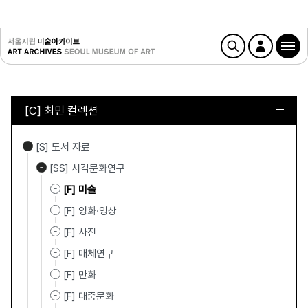
[C] 최민 컬렉션
[S] 도서 자료
[SS] 시각문화연구
[F] 미술
[F] 영화·영상
[F] 사진
[F] 매체연구
[F] 만화
[F] 대중문화