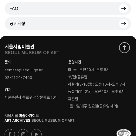
FAQ
공지사항
문의
운영시간
화-금 : 오전 10시-오후 8시
semaaa@seoul.go.kr
토/일/공휴일
02-2124-7400
하절기(3-10월) : 오전 10시-오후 7시
위치
동절기(11-2월) : 오전 10시-오후 6시
서울특별시 종로구 평창문화로 101
휴관일
1월 1일/매주 월요일(공휴일 제외)
로
고