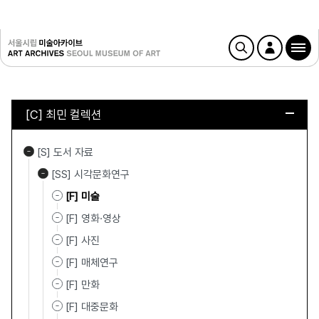
[C] 최민 컬렉션
[S] 도서 자료
[SS] 시각문화연구
[F] 미술
[F] 영화·영상
[F] 사진
[F] 매체연구
[F] 만화
[F] 대중문화