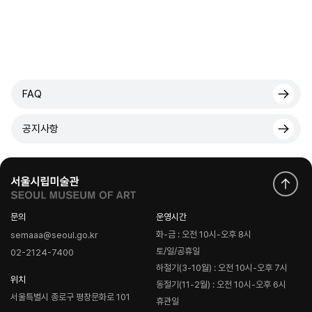
FAQ
공지사항
문의
운영시간
화-금 : 오전 10시-오후 8시
semaaa@seoul.go.kr
토/일/공휴일
02-2124-7400
하절기(3-10월) : 오전 10시-오후 7시
위치
동절기(11-2월) : 오전 10시-오후 6시
서울특별시 종로구 평창문화로 101
휴관일