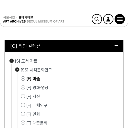
[C] 최민 컬렉션
[S] 도서 자료
[SS] 시각문화연구
[F] 미술
[F] 영화·영상
[F] 사진
[F] 매체연구
[F] 만화
[F] 대중문화