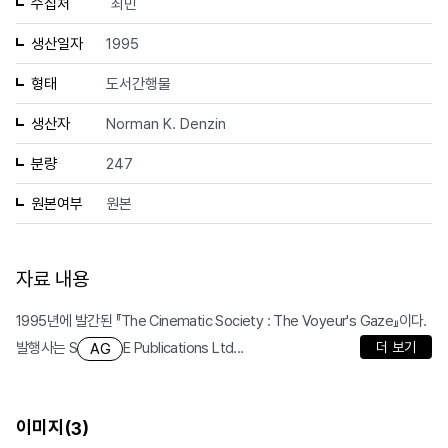
수집처
최민
생산일자
1995
형태
도서간행물
생산자
Norman K. Denzin
분량
247
원본여부
원본
자료 내용
1995년에 발간된 『The Cinematic Society : The Voyeur's Gaze』이다.
발행사는 S
E Publications Ltd...
더 보기
AG
이미지(
)
3