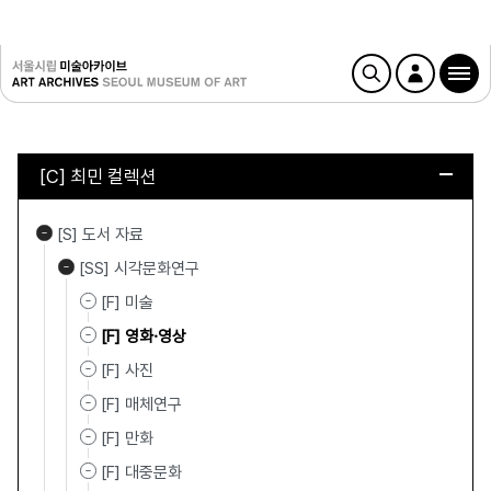
[C] 최민 컬렉션
[S] 도서 자료
[SS] 시각문화연구
[F] 미술
[F] 영화·영상
[F] 사진
[F] 매체연구
[F] 만화
[F] 대중문화