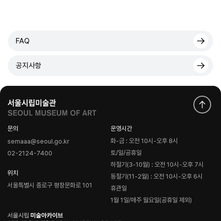
FAQ
공지사항
문의
운영시간
화-금 : 오전 10시-오후 8시
semaaa@seoul.go.kr
토/일/공휴일
02-2124-7400
하절기(3-10월) : 오전 10시-오후 7시
위치
동절기(11-2월) : 오전 10시-오후 6시
서울특별시 종로구 평창문화로 101
휴관일
1월 1일/매주 월요일(공휴일 제외)
로
고