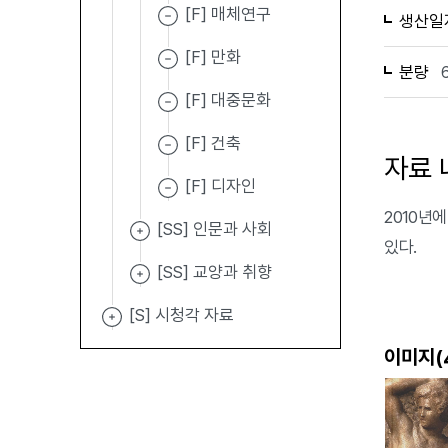
[F] 매체연구
생산일
[F] 만화
분량
[F] 대중문화
[F] 건축
자료 
[F] 디자인
2010년에 
[SS] 인문과 사회
있다.
[SS] 교양과 취향
[S] 시청각 자료
이미지(