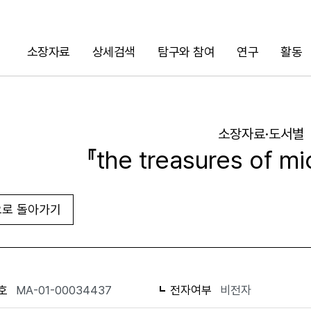
소장자료
상세검색
탐구와 참여
연구
활동
검색
소장자료·도서별
『the treasures of m
로 돌아가기
URL 복사
화면인쇄
호
MA-01-00034437
전자여부
비전자