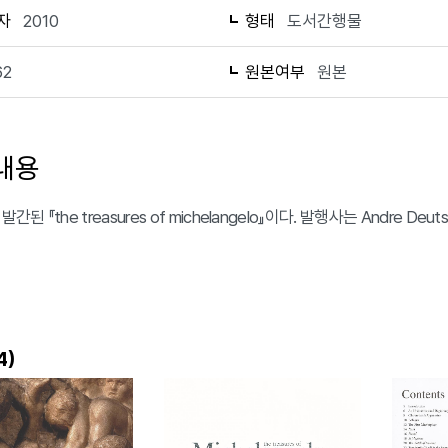
자
2010
형태
도서간행물
62
원본여부
원본
내용
발간된 『the treasures of michelangelo』이다. 발행사는 Andre Deu
)
4