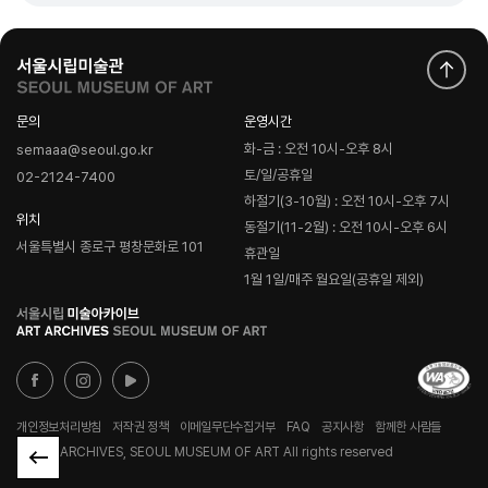
문의
운영시간
화-금 : 오전 10시-오후 8시
semaaa@seoul.go.kr
토/일/공휴일
02-2124-7400
하절기(3-10월) : 오전 10시-오후 7시
위치
동절기(11-2월) : 오전 10시-오후 6시
서울특별시 종로구 평창문화로 101
휴관일
1월 1일/매주 월요일(공휴일 제외)
로
고
개인정보처리방침
저작권 정책
이메일무단수집거부
FAQ
공지사항
함께한 사람들
© ART ARCHIVES, SEOUL MUSEUM OF ART All rights reserved