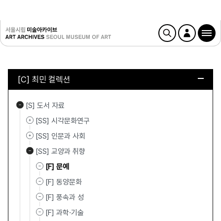
[C] 최민 컬렉션
[S] 도서 자료
[SS] 시각문화연구
[SS] 인문과 사회
[SS] 교양과 취향
[F] 문예
[F] 동양문화
[F] 풍속과 성
[F] 과학·기술