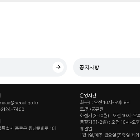
공지사항
의
운영시간
화-금 : 오전 10시-오후 8시
maaa@seoul.go.kr
토/일/공휴일
-2124-7400
하절기(3-10월) : 오전 10시-오
치
동절기(11-2월) : 오전 10시-오
울특별시 종로구 평창문화로 101
휴관일
1월 1일/매주 월요일(공휴일 제외