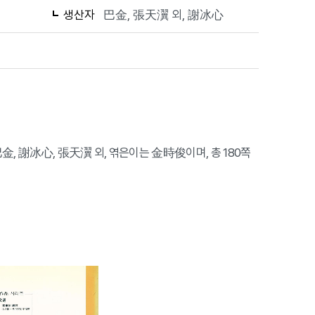
생산자
巴金, 張天瀷 외, 謝冰心
金, 謝冰心, 張天瀷 외, 엮은이는 金時俊이며, 총 180쪽