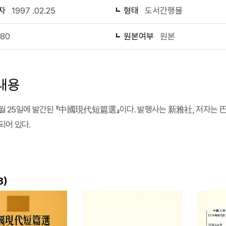
자
1997 .02.25
형태
도서간행물
180
원본여부
원본
내용
 2월 25일에 발간된 『中國現代短篇選』이다. 발행사는 新雅社, 저자는 巴
되어 있다.
)
3