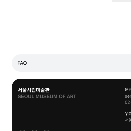
FAQ
문
se
02
위
서