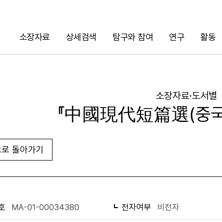
소장자료
상세검색
탐구와 참여
연구
활동
검색
소장자료·도서별
『中國現代短篇選(중국
로 돌아가기
URL 복사
화면인쇄
호
MA-01-00034380
전자여부
비전자