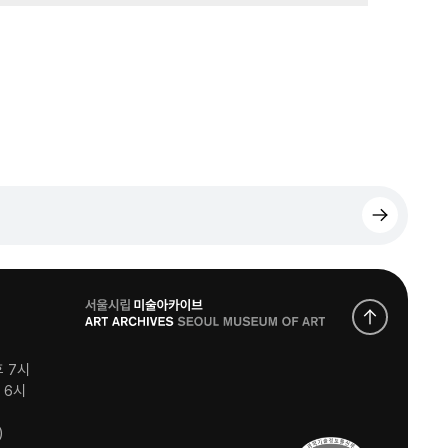
로
고
후 7시
후 6시
)