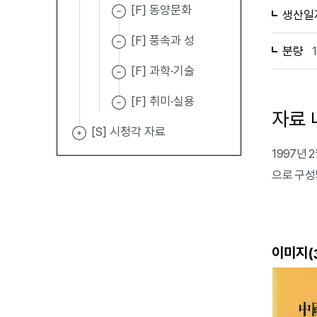
[F] 동양문화
생산일
[F] 풍속과 성
분량
[F] 과학·기술
[F] 취미·실용
자료 
[S] 시청각 자료
1997년
으로 구성
이미지(