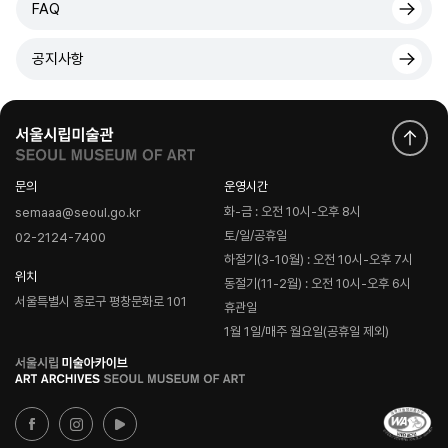
FAQ
공지사항
문의
운영시간
화-금 : 오전 10시-오후 8시
semaaa@seoul.go.kr
토/일/공휴일
02-2124-7400
하절기(3-10월) : 오전 10시-오후 7시
위치
동절기(11-2월) : 오전 10시-오후 6시
서울특별시 종로구 평창문화로 101
휴관일
1월 1일/매주 월요일(공휴일 제외)
로
고