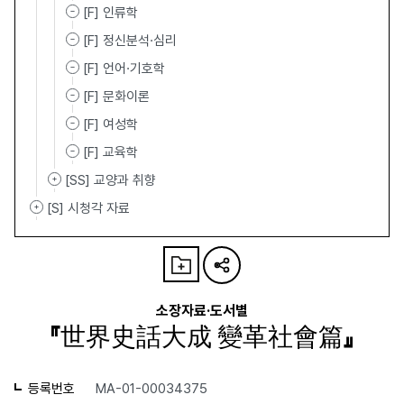
[F] 인류학
[F] 정신분석·심리
[F] 언어·기호학
[F] 문화이론
[F] 여성학
[F] 교육학
[SS] 교양과 취향
[S] 시청각 자료
소장자료·도서별
『世界史話大成 變革社會篇』
등록번호
MA-01-00034375