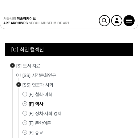
[C] 최민 컬렉션
[S] 도서 자료
[SS] 시각문화연구
[SS] 인문과 사회
[F] 철학·미학
[F] 역사
[F] 정치·사회·경제
[F] 문학이론
[F] 종교