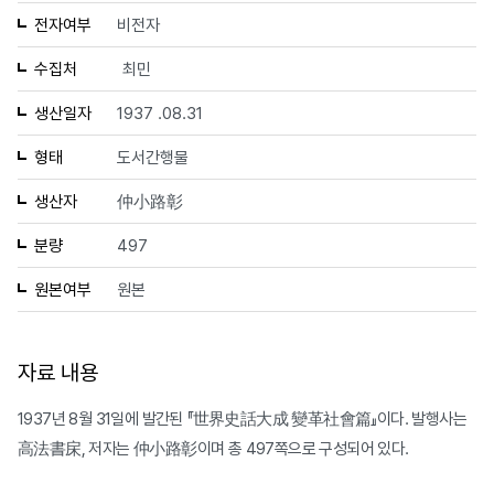
전자여부
비전자
수집처
최민
생산일자
1937 .08.31
형태
도서간행물
생산자
仲小路彰
분량
497
원본여부
원본
자료 내용
1937년 8월 31일에 발간된 『世界史話大成 變革社會篇』이다. 발행사는
高法書㦿, 저자는 仲小路彰이며 총 497쪽으로 구성되어 있다.