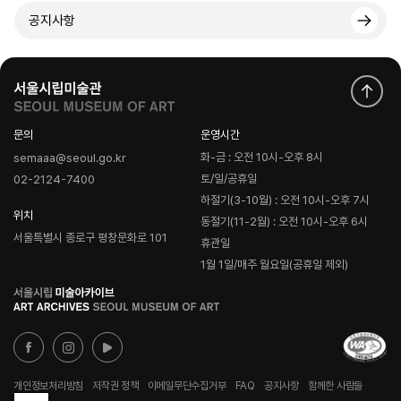
공지사항
문의
운영시간
화-금 : 오전 10시-오후 8시
semaaa@seoul.go.kr
토/일/공휴일
02-2124-7400
하절기(3-10월) : 오전 10시-오후 7시
위치
동절기(11-2월) : 오전 10시-오후 6시
서울특별시 종로구 평창문화로 101
휴관일
1월 1일/매주 월요일(공휴일 제외)
로
고
개인정보처리방침
저작권 정책
이메일무단수집거부
FAQ
공지사항
함께한 사람들