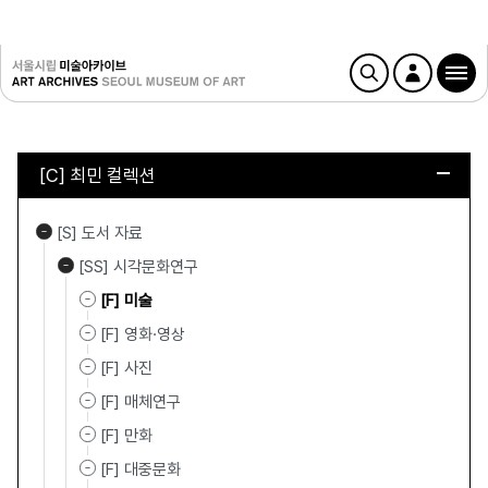
[C] 최민 컬렉션
[S] 도서 자료
[SS] 시각문화연구
[F] 미술
[F] 영화·영상
[F] 사진
[F] 매체연구
[F] 만화
[F] 대중문화