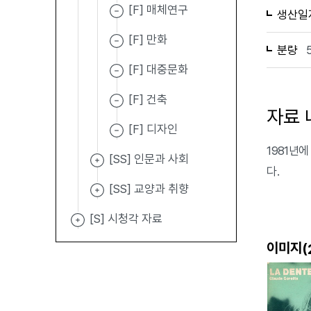
[F] 매체연구
생산일
[F] 만화
분량
[F] 대중문화
[F] 건축
자료 
[F] 디자인
1981년에 
[SS] 인문과 사회
다.
[SS] 교양과 취향
[S] 시청각 자료
이미지(