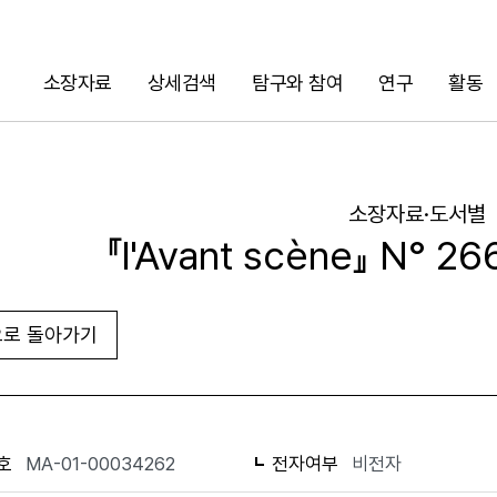
소장자료
상세검색
탐구와 참여
연구
활동
검색
소장자료·도서별
『l'Avant scène』 N° 266
로 돌아가기
URL 복사
화면인쇄
호
MA-01-00034262
전자여부
비전자