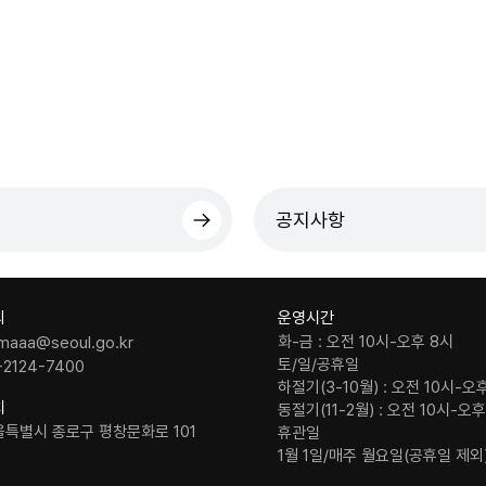
공지사항
의
운영시간
화-금 : 오전 10시-오후 8시
maaa@seoul.go.kr
토/일/공휴일
-2124-7400
하절기(3-10월) : 오전 10시-오
치
동절기(11-2월) : 오전 10시-오
울특별시 종로구 평창문화로 101
휴관일
1월 1일/매주 월요일(공휴일 제외