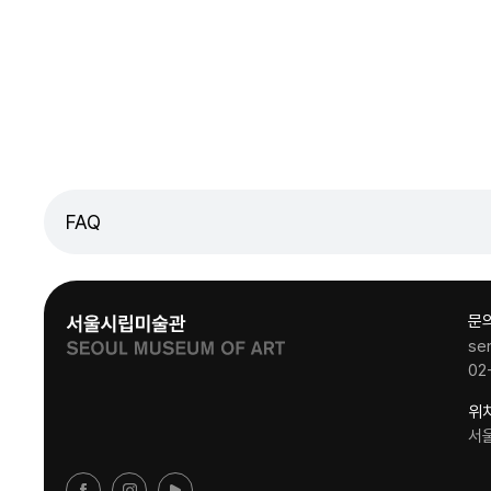
FAQ
문
se
02
위
서