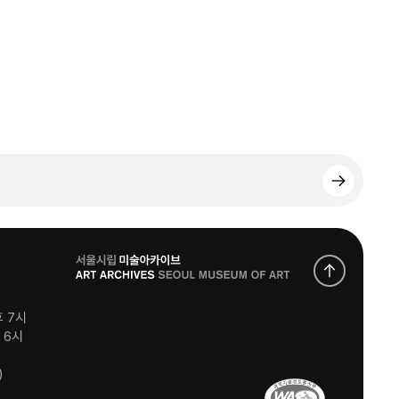
로
고
후 7시
후 6시
)