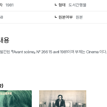
자
1981
형태
도서간행물
58
원본여부
원본
내용
발간된 『l'Avant scène』 N° 266 15 avril 1981이며 부제는 Cinema
)
2