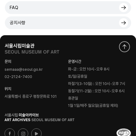
FAQ
공지사항
문의
운영시간
화-금 : 오전 10시-오후 8시
semaaa@seoul.go.kr
토/일/공휴일
02-2124-7400
하절기(3-10월) : 오전 10시-오후 7시
위치
동절기(11-2월) : 오전 10시-오후 6시
서울특별시 종로구 평창문화로 101
휴관일
1월 1일/매주 월요일(공휴일 제외)
로
고