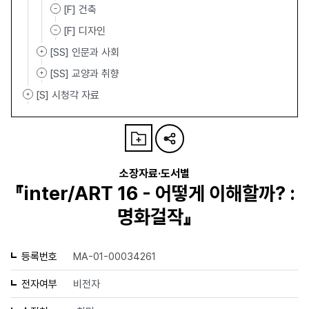
[F] 건축
[F] 디자인
[SS] 인문과 사회
[SS] 교양과 취향
[S] 시청각 자료
소장자료·도서별
『inter/ART 16 - 어떻게 이해할까? :
명화걸작』
등록번호
MA-01-00034261
전자여부
비전자