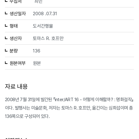
수집처
최민
생산일자
2008 .07.31
형태
도서간행물
생산자
토마스 R. 호프만
분량
136
원본여부
원본
자료 내용
2008년 7월 31일에 발간된 『inter/ART 16 - 어떻게 이해할까? : 명화걸작』
이다. 발행사는 미술문화, 저자는 토마스 R. 호프만, 옮긴이는 심희섭이며 총
136쪽으로 구성되어 있다.