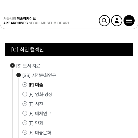
[C] 최민 컬렉션
[S] 도서 자료
[SS] 시각문화연구
[F] 미술
[F] 영화·영상
[F] 사진
[F] 매체연구
[F] 만화
[F] 대중문화