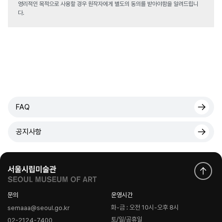
영리적인 목적으로 사용할 경우 원작자에게 별도의 동의를 받아야함을 알려드립니
다.
FAQ
공지사항
문의
운영시간
화-금 : 오전 10시-오후 8시
semaaa@seoul.go.kr
토/일/공휴일
02-2124-7400