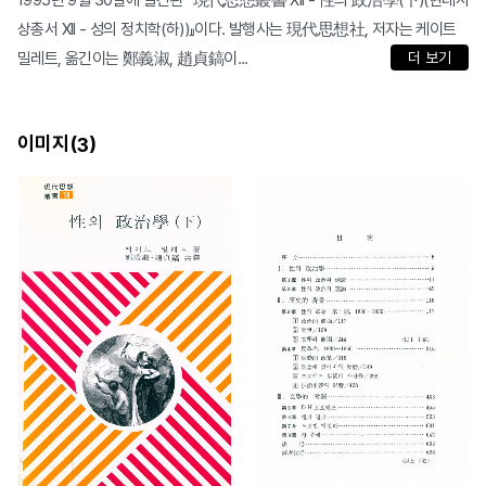
1995년 9월 30일에 발간된 『現代思想叢書 XII - 性의 政治學(下)(현대사
상총서 XII - 성의 정치학(하))』이다. 발행사는 現代思想社, 저자는 케이트
밀레트, 옮긴이는 鄭義淑, 趙貞鎬이...
더 보기
이미지(
)
3