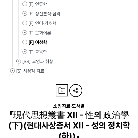
[F] 인류학
[F] 정신분석·심리
[F] 언어·기호학
[F] 문화이론
[F] 여성학
[F] 교육학
[SS] 교양과 취향
[S] 시청각 자료
소장자료·도서별
『現代思想叢書 XII - 性의 政治學
(下)(현대사상총서 XII - 성의 정치학
(하))』