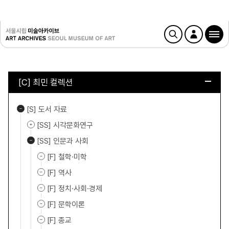
[C] 최민 컬렉션
[S] 도서 자료
[SS] 시각문화연구
[SS] 인문과 사회
[F] 철학·미학
[F] 역사
[F] 정치·사회·경제
[F] 문학이론
[F] 종교