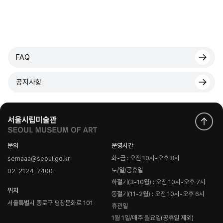
FAQ
공지사항
문의
운영시간
화-금 : 오전 10시-오후 8시
semaaa@seoul.go.kr
토/일/공휴일
02-2124-7400
하절기(3-10월) : 오전 10시-오후 7시
위치
동절기(11-2월) : 오전 10시-오후 6시
서울특별시 종로구 평창문화로 101
휴관일
1월 1일/매주 월요일(공휴일 제외)