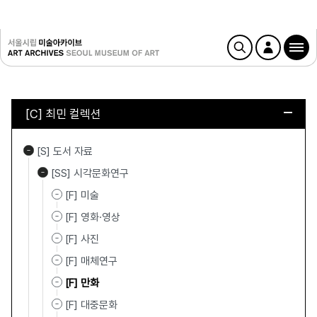
[C] 최민 컬렉션
[S] 도서 자료
[SS] 시각문화연구
[F] 미술
[F] 영화·영상
[F] 사진
[F] 매체연구
[F] 만화
[F] 대중문화