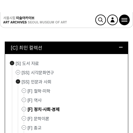
[C] 최민 컬렉션
[S] 도서 자료
[SS] 시각문화연구
[SS] 인문과 사회
[F] 철학·미학
[F] 역사
[F] 정치·사회·경제
[F] 문학이론
[F] 종교