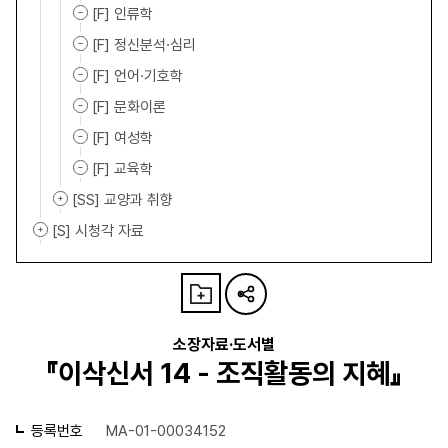
[F] 인류학
[F] 정신분석·심리
[F] 언어·기호학
[F] 문화이론
[F] 여성학
[F] 교육학
[SS] 교양과 취향
[S] 시청각 자료
소장자료·도서별
『이삭신서 14 - 조직활동의 지혜』
등록번호
MA-01-00034152