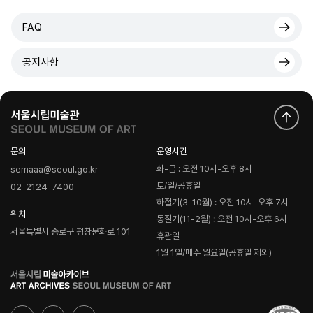
FAQ
공지사항
문의
운영시간
화-금 : 오전 10시-오후 8시
semaaa@seoul.go.kr
토/일/공휴일
02-2124-7400
하절기(3-10월) : 오전 10시-오후 7시
위치
동절기(11-2월) : 오전 10시-오후 6시
서울특별시 종로구 평창문화로 101
휴관일
1월 1일/매주 월요일(공휴일 제외)
로
고