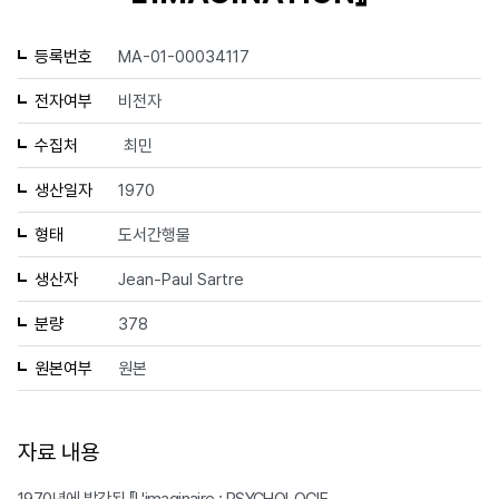
등록번호
MA-01-00034117
전자여부
비전자
수집처
최민
생산일자
1970
형태
도서간행물
생산자
Jean-Paul Sartre
분량
378
원본여부
원본
자료 내용