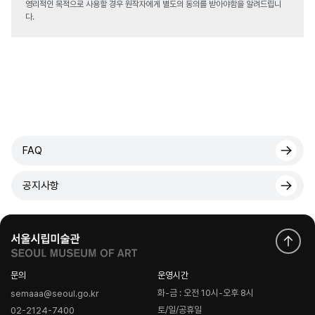
영리적인 목적으로 사용할 경우 원작자에게 별도의 동의를 받아야함을 알려드립니
다.
FAQ
공지사항
문의
운영시간
화-금 : 오전 10시-오후 8시
semaaa@seoul.go.kr
토/일/공휴일
02-2124-7400