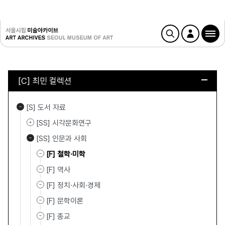
[C] 최민 컬렉션
[S] 도서 자료
[SS] 시각문화연구
[SS] 인문과 사회
[F] 철학·미학
[F] 역사
[F] 정치·사회·경제
[F] 문학이론
[F] 종교