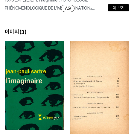
1970년에 발간된 『L'imaginaire : PSYCHOLOGIE
PHÉNOMÉNOLOGIQUE DE L'IM
INATION』...
더 보기
AG
이미지(
)
3