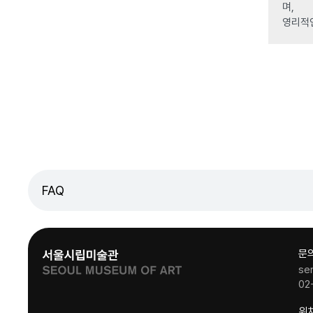
며,
영리적
FAQ
문
se
02
위