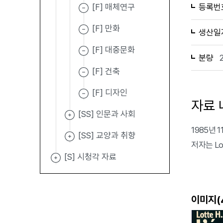
[F] 매체연구
등록번
[F] 만화
생산일
[F] 대중문화
분량
[F] 건축
[F] 디자인
자료 
[SS] 인문과 사회
1985년 11
[SS] 교양과 취향
저자는 Lo
[S] 시청각 자료
이미지(