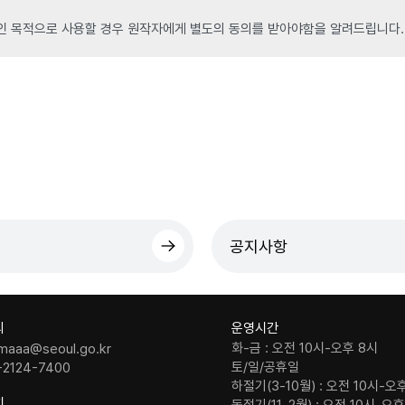
인 목적으로 사용할 경우 원작자에게 별도의 동의를 받아야함을 알려드립니다.
공지사항
의
운영시간
화-금 : 오전 10시-오후 8시
maaa@seoul.go.kr
토/일/공휴일
-2124-7400
하절기(3-10월) : 오전 10시-오
치
동절기(11-2월) : 오전 10시-오