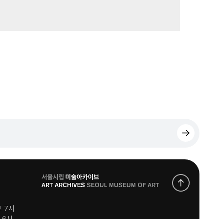
로
고
후 7시
후 6시