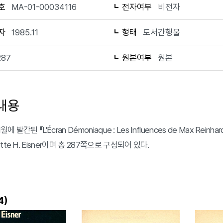
호
MA-01-00034116
전자여부
비전자
자
1985.11
형태
도서간행물
287
원본여부
원본
내용
월에 발간된 『L'Écran Démoniaque : Les Influences de Max Reinhard
tte H. Eisner이며 총 287쪽으로 구성되어 있다.
)
4