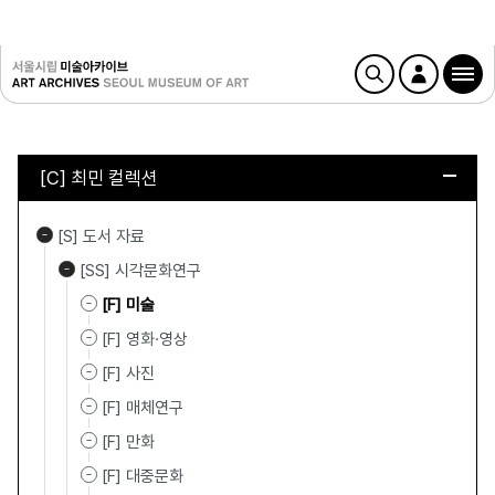
[C] 최민 컬렉션
[S] 도서 자료
[SS] 시각문화연구
[F] 미술
[F] 영화·영상
[F] 사진
[F] 매체연구
[F] 만화
[F] 대중문화