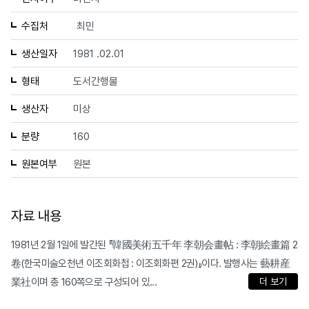
수집처
최민
생산일자
1981 .02.01
형태
도서간행물
생산자
미상
분량
160
원본여부
원본
자료 내용
1981년 2월 1일에 발간된 『韓國美術五千年 李朝会畫帖 : 李朝絵畫篇 2
卷(한국미술오천년 이조회화첩 : 이조회화편 2권)』이다. 발행사는 藝耕産
業社이며 총 160쪽으로 구성되어 있...
더 보기