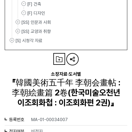
[F] 건축
[F] 디자인
[SS] 인문과 사회
[SS] 교양과 취향
[S] 시청각 자료
소장자료·도서별
『韓國美術五千年 李朝会畫帖 :
李朝絵畫篇 2卷(한국미술오천년
이조회화첩 : 이조회화편 2권)』
등록번호
MA-01-00034007
전자여부
비전자