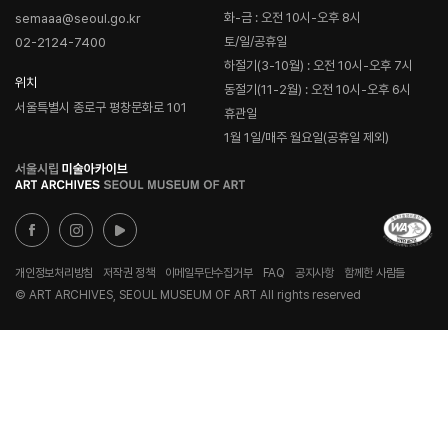
화-금 : 오전 10시-오후 8시
semaaa@seoul.go.kr
토/일/공휴일
02-2124-7400
하절기(3-10월) : 오전 10시-오후 7시
위치
동절기(11-2월) : 오전 10시-오후 6시
서울특별시 종로구 평창문화로 101
휴관일
1월 1일/매주 월요일(공휴일 제외)
로
고
개인정보처리방침
저작권 정책
이메일무단수집거부
FAQ
공지사항
함께한 사람들
© ART ARCHIVES, SEOUL MUSEUM OF ART All rights reserved