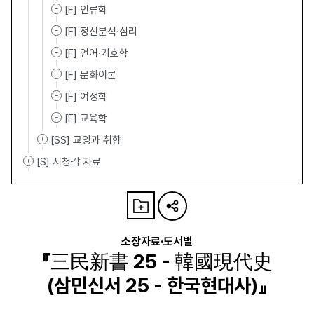
[F] 인류학
[F] 정신분석·심리
[F] 언어·기호학
[F] 문화이론
[F] 여성학
[F] 교육학
[SS] 교양과 취향
[S] 시청각 자료
소장자료·도서별
『三民新書 25 - 韓國現代史
(삼민신서 25 - 한국현대사)』