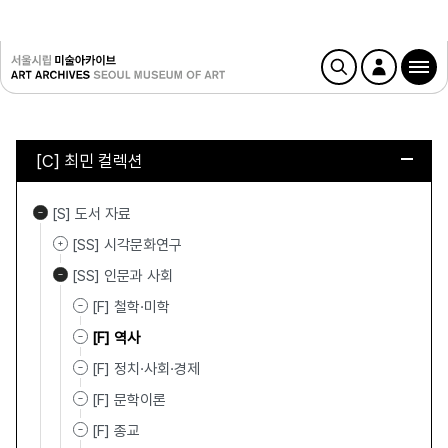
[C] 최민 컬렉션
[S] 도서 자료
[SS] 시각문화연구
[SS] 인문과 사회
[F] 철학·미학
[F] 역사
[F] 정치·사회·경제
[F] 문학이론
[F] 종교