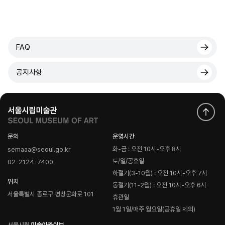
FAQ
공지사항
문의
운영시간
화-금 : 오전 10시-오후 8시
semaaa@seoul.go.kr
토/일/공휴일
02-2124-7400
하절기(3-10월) : 오전 10시-오후 7시
위치
동절기(11-2월) : 오전 10시-오후 6시
서울특별시 종로구 평창문화로 101
휴관일
1월 1일/매주 월요일(공휴일 제외)
로