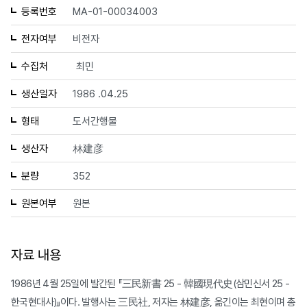
등록번호
MA-01-00034003
전자여부
비전자
수집처
최민
생산일자
1986 .04.25
형태
도서간행물
생산자
林建彦
분량
352
원본여부
원본
자료 내용
1986년 4월 25일에 발간된 『三民新書 25 - 韓國現代史(삼민신서 25 -
한국현대사)』이다. 발행사는 三民社, 저자는 林建彦, 옮긴이는 최현이며 총