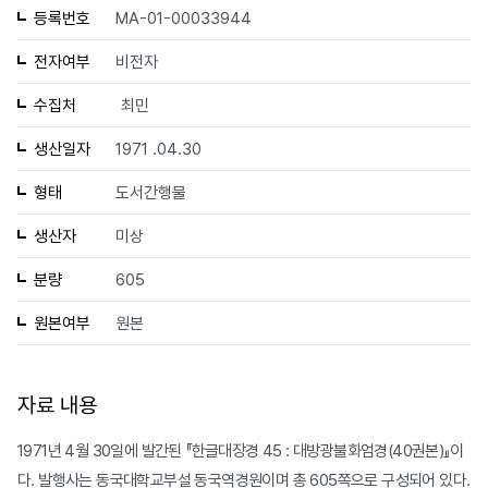
등록번호
MA-01-00033944
전자여부
비전자
수집처
최민
생산일자
1971 .04.30
형태
도서간행물
생산자
미상
분량
605
원본여부
원본
자료 내용
1971년 4월 30일에 발간된 『한글대장경 45 : 대방광불화엄경(40권본)』이
다. 발행사는 동국대학교부설 동국역경원이며 총 605쪽으로 구성되어 있다.