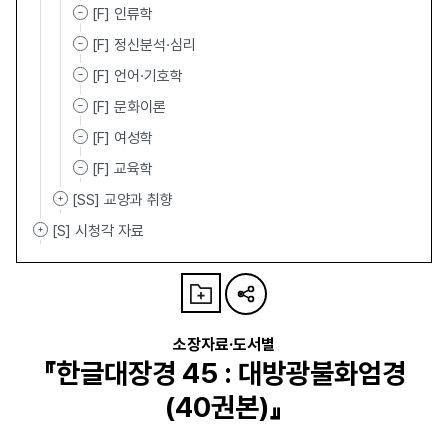
[F] 인류학
[F] 정신분석·심리
[F] 언어·기호학
[F] 문화이론
[F] 여성학
[F] 교육학
[SS] 교양과 취향
[S] 시청각 자료
소장자료·도서별
『한글대장경 45 : 대방광불화엄경
(40권본)』