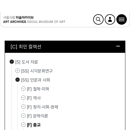
[C] 최민 컬렉션
[S] 도서 자료
[SS] 시각문화연구
[SS] 인문과 사회
[F] 철학·미학
[F] 역사
[F] 정치·사회·경제
[F] 문학이론
[F] 종교