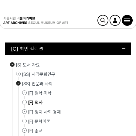
[C] 최민 컬렉션
[S] 도서 자료
[SS] 시각문화연구
[SS] 인문과 사회
[F] 철학·미학
[F] 역사
[F] 정치·사회·경제
[F] 문학이론
[F] 종교