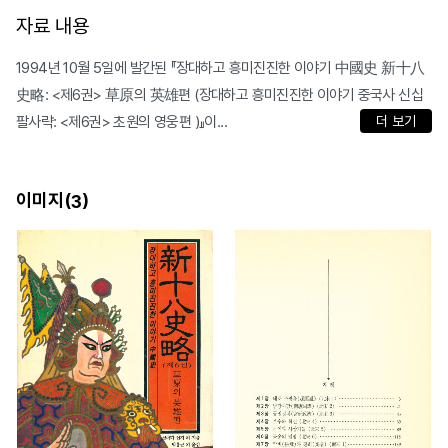
자료 내용
1994년 10월 5일에 발간된 『장대하고 흥미진진한 이야기 中國史 新十八
史略: <제6권> 草原의 英雄편 (장대하고 흥미진진한 이야기 중국사 신십
팔사략: <제6권> 초원의 영웅편 )』이...
더 보기
이미지(
)
3