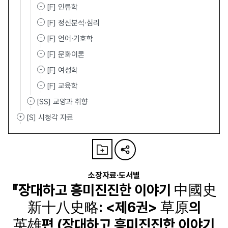
[F] 인류학
[F] 정신분석·심리
[F] 언어·기호학
[F] 문화이론
[F] 여성학
[F] 교육학
[SS] 교양과 취향
[S] 시청각 자료
소장자료·도서별
『장대하고 흥미진진한 이야기 中國史
新十八史略: <제6권> 草原의
英雄편 (장대하고 흥미진진한 이야기