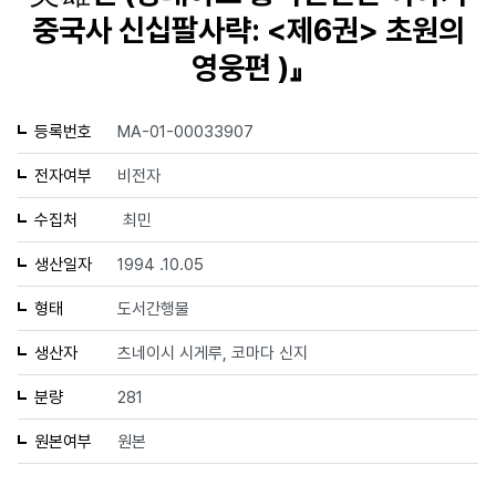
중국사 신십팔사략: <제6권> 초원의
영웅편 )』
등록번호
MA-01-00033907
전자여부
비전자
수집처
최민
생산일자
1994 .10.05
형태
도서간행물
생산자
츠네이시 시게루, 코마다 신지
분량
281
원본여부
원본