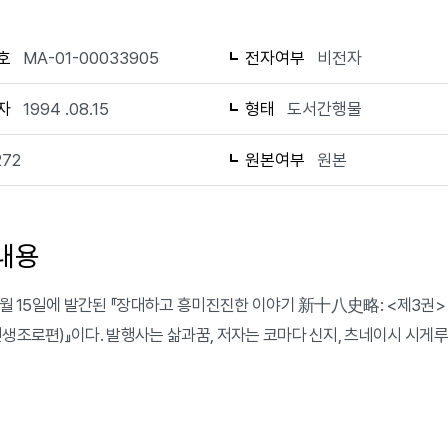
호
MA-01-00033905
전자여부
비전자
자
1994 .08.15
형태
도서간행물
272
원본여부
원본
내용
 8월 15일에 발간된 『장대하고 흥미진진한 이야기 新十八史略: <제3권
인생조로편)』이다. 발행사는 삶과꿈, 저자는 코마다 신지, 츠네이시 시게루