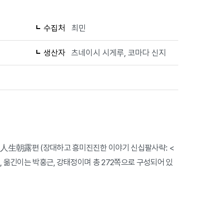
수집처
최민
생산자
츠네이시 시게루, 코마다 신지
> 人生朝露편 (장대하고 흥미진진한 이야기 신십팔사략: <
, 옮긴이는 박홍근, 강태정이며 총 272쪽으로 구성되어 있