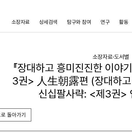
소장자료
상세검색
탐구와 참여
연구
활동
검색
소장자료·도서별
『장대하고 흥미진진한 이야기
3권> 人生朝露편 (장대하고
신십팔사략: <제3권>
로 돌아가기
URL 복사
화면인쇄