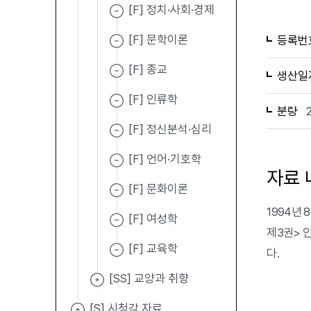
[F] 정치·사회·경제
[F] 문학이론
등록번
[F] 종교
생산일
[F] 인류학
분량
[F] 정신분석·심리
[F] 언어·기호학
자료 
[F] 문화이론
1994년
[F] 여성학
제3권> 
[F] 교육학
다.
[SS] 교양과 취향
[S] 시청각 자료