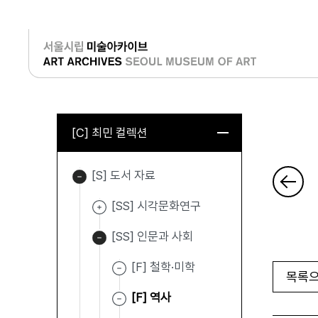
로그인
[C] 최민 컬렉션
[S] 도서 자료
[SS] 시각문화연구
[SS] 인문과 사회
[F] 철학·미학
목록으
[F] 역사