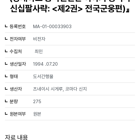
신십팔사략: <제2권> 전국군웅편)』
등록번호
MA-01-00033903
전자여부
비전자
수집처
최민
생산일자
1994 .07.20
형태
도서간행물
생산자
츠네이시 시게루, 코마다 신지
분량
275
원본여부
원본
자료 내용