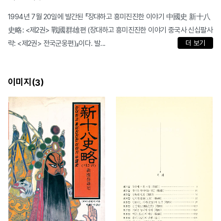
1994년 7월 20일에 발간된 『장대하고 흥미진진한 이야기 中國史 新十八
史略: <제2권> 戰國群雄편 (장대하고 흥미진진한 이야기 중국사 신십팔사
략: <제2권> 전국군웅편)』이다. 발...
더 보기
이미지(
)
3