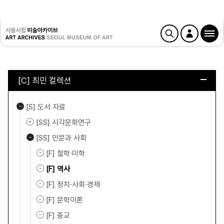
[C] 최민 컬렉션
[S] 도서 자료
[SS] 시각문화연구
[SS] 인문과 사회
[F] 철학·미학
[F] 역사
[F] 정치·사회·경제
[F] 문학이론
[F] 종교