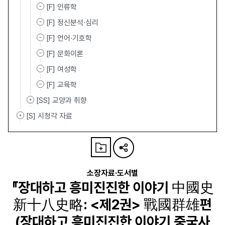
[F] 인류학
[F] 정신분석·심리
[F] 언어·기호학
[F] 문화이론
[F] 여성학
[F] 교육학
[SS] 교양과 취향
[S] 시청각 자료
소장자료·도서별
『장대하고 흥미진진한 이야기 中國史
新十八史略: <제2권> 戰國群雄편
(장대하고 흥미진진한 이야기 중국사