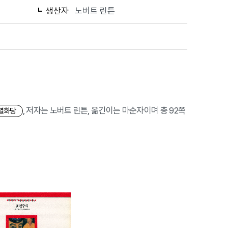
생산자
노버트 린튼
, 저자는 노버트 린튼, 옮긴이는 마순자이며 총 92쪽
열화당