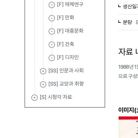
[F] 매체연구
생산일
[F] 만화
분량
[F] 대중문화
[F] 건축
자료 
[F] 디자인
1988년 
[SS] 인문과 사회
으로 구성
[SS] 교양과 취향
[S] 시청각 자료
이미지(