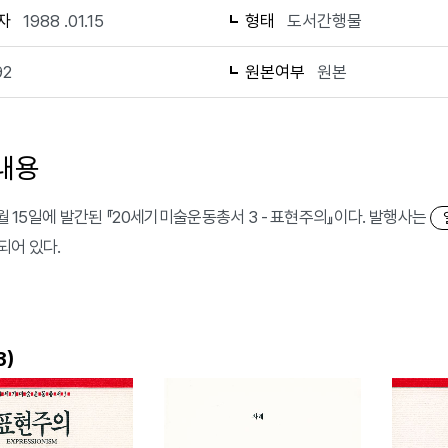
자
1988 .01.15
형태
도서간행물
92
원본여부
원본
내용
1월 15일에 발간된 『20세기미술운동총서 3 - 표현주의』이다. 발행사는
되어 있다.
)
3