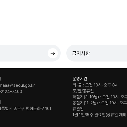
공지사항
의
운영시간
화-금 : 오전 10시-오후 8시
maaa@seoul.go.kr
토/일/공휴일
-2124-7400
하절기(3-10월) : 오전 10시-오
치
동절기(11-2월) : 오전 10시-오
울특별시 종로구 평창문화로 101
휴관일
1월 1일/매주 월요일(공휴일 제외