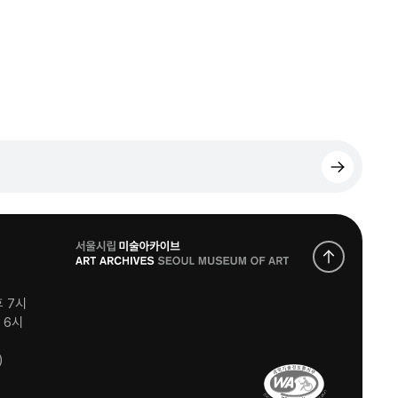
로
고
후 7시
후 6시
)