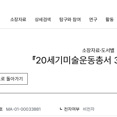
소장자료
상세검색
탐구와 참여
연구
활동
검색
소장자료·도서별
『20세기미술운동총서 3
로 돌아가기
URL 복사
화면인쇄
호
MA-01-00033881
전자여부
비전자