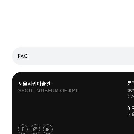
FAQ
문
se
02
위
서