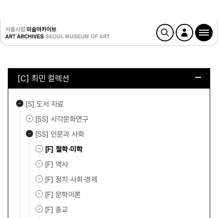
[C] 최민 컬렉션
[S] 도서 자료
[SS] 시각문화연구
[SS] 인문과 사회
[F] 철학·미학
[F] 역사
[F] 정치·사회·경제
[F] 문학이론
[F] 종교