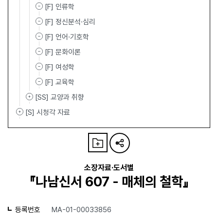
[F] 인류학
[F] 정신분석·심리
[F] 언어·기호학
[F] 문화이론
[F] 여성학
[F] 교육학
[SS] 교양과 취향
[S] 시청각 자료
소장자료·도서별
『나남신서 607 - 매체의 철학』
등록번호
MA-01-00033856