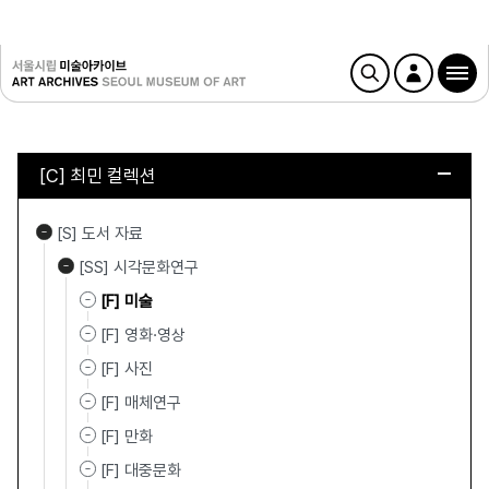
[C] 최민 컬렉션
[S] 도서 자료
[SS] 시각문화연구
[F] 미술
[F] 영화·영상
[F] 사진
[F] 매체연구
[F] 만화
[F] 대중문화