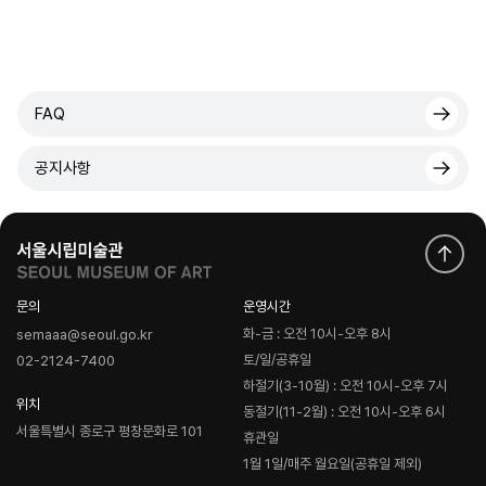
FAQ
공지사항
문의
운영시간
화-금 : 오전 10시-오후 8시
semaaa@seoul.go.kr
토/일/공휴일
02-2124-7400
하절기(3-10월) : 오전 10시-오후 7시
위치
동절기(11-2월) : 오전 10시-오후 6시
서울특별시 종로구 평창문화로 101
휴관일
1월 1일/매주 월요일(공휴일 제외)