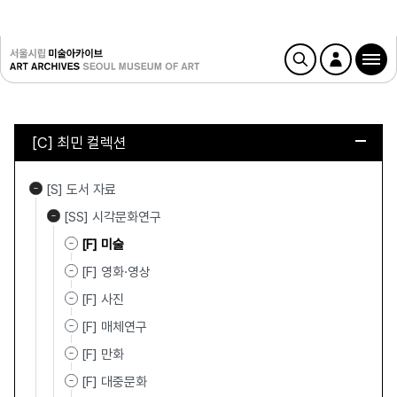
[C] 최민 컬렉션
[S] 도서 자료
[SS] 시각문화연구
[F] 미술
[F] 영화·영상
[F] 사진
[F] 매체연구
[F] 만화
[F] 대중문화