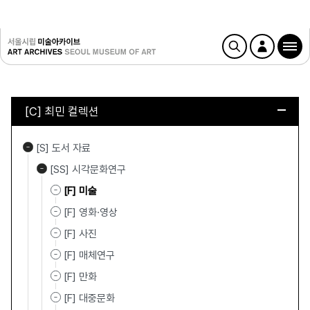
[C] 최민 컬렉션
[S] 도서 자료
[SS] 시각문화연구
[F] 미술
[F] 영화·영상
[F] 사진
[F] 매체연구
[F] 만화
[F] 대중문화