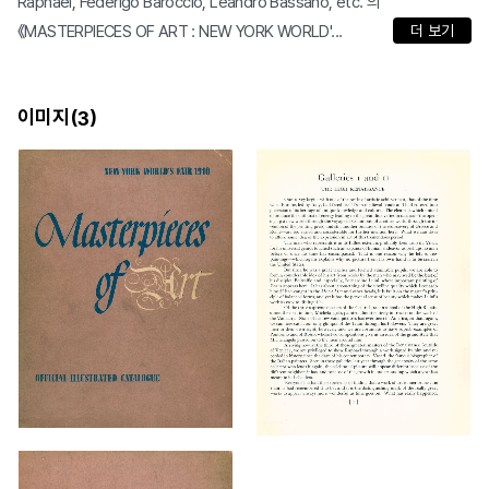
Raphael, Federigo Baroccio, Leandro Bassano, etc. 의
《MASTERPIECES OF ART : NEW YORK WORLD'...
더 보기
이미지(
)
3