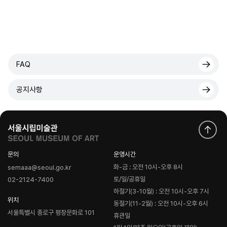
FAQ
공지사항
문의
운영시간
화-금 : 오전 10시-오후 8시
semaaa@seoul.go.kr
토/일/공휴일
02-2124-7400
하절기(3-10월) : 오전 10시-오후 7시
위치
동절기(11-2월) : 오전 10시-오후 6시
서울특별시 종로구 평창문화로 101
휴관일