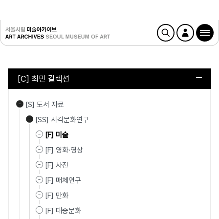
[C] 최민 컬렉션
[S] 도서 자료
[SS] 시각문화연구
[F] 미술
[F] 영화·영상
[F] 사진
[F] 매체연구
[F] 만화
[F] 대중문화