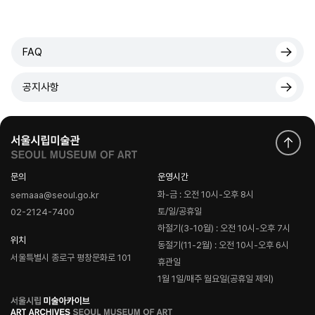
FAQ
공지사항
문의
운영시간
화-금 : 오전 10시-오후 8시
semaaa@seoul.go.kr
토/일/공휴일
02-2124-7400
하절기(3-10월) : 오전 10시-오후 7시
위치
동절기(11-2월) : 오전 10시-오후 6시
서울특별시 종로구 평창문화로 101
휴관일
1월 1일/매주 월요일(공휴일 제외)
로
고