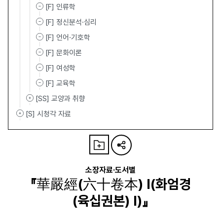
[F] 인류학
[F] 정신분석·심리
[F] 언어·기호학
[F] 문화이론
[F] 여성학
[F] 교육학
[SS] 교양과 취향
[S] 시청각 자료
소장자료·도서별
『華嚴經(六十卷本) Ⅰ(화엄경
(육십권본) Ⅰ)』