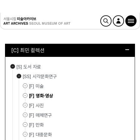
[C] 최민 컬렉션
[S] 도서 자료
[SS] 시각문화연구
[F] 미술
[F] 영화·영상
[F] 사진
[F] 매체연구
[F] 만화
[F] 대중문화