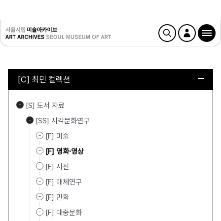
[C] 최민 컬렉션
[S] 도서 자료
[SS] 시각문화연구
[F] 미술
[F] 영화·영상
[F] 사진
[F] 매체연구
[F] 만화
[F] 대중문화