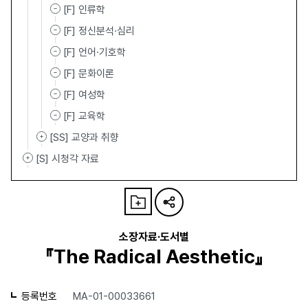
[F] 인류학
[F] 정신분석·심리
[F] 언어·기호학
[F] 문화이론
[F] 여성학
[F] 교육학
[SS] 교양과 취향
[S] 시청각 자료
소장자료·도서별
『The Radical Aesthetic』
등록번호
MA-01-00033661