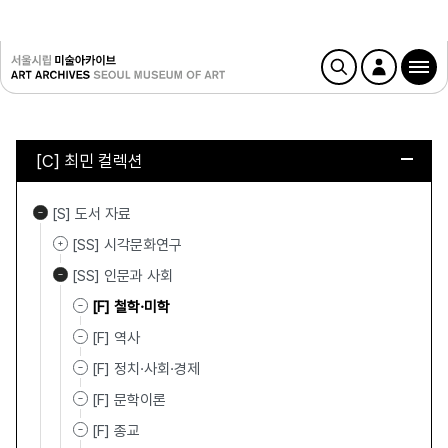
[C] 최민 컬렉션
[S] 도서 자료
[SS] 시각문화연구
[SS] 인문과 사회
[F] 철학·미학
[F] 역사
[F] 정치·사회·경제
[F] 문학이론
[F] 종교