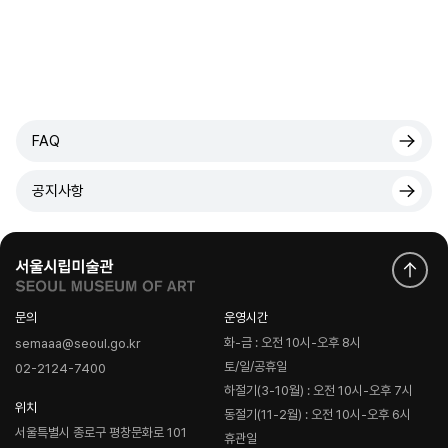
FAQ
공지사항
문의
운영시간
화-금 : 오전 10시-오후 8시
semaaa@seoul.go.kr
토/일/공휴일
02-2124-7400
하절기(3-10월) : 오전 10시-오후 7시
위치
동절기(11-2월) : 오전 10시-오후 6시
서울특별시 종로구 평창문화로 101
휴관일