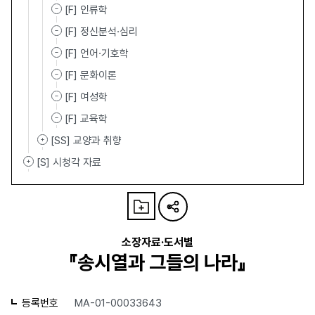
[F] 인류학
[F] 정신분석·심리
[F] 언어·기호학
[F] 문화이론
[F] 여성학
[F] 교육학
[SS] 교양과 취향
[S] 시청각 자료
소장자료·도서별
『송시열과 그들의 나라』
등록번호
MA-01-00033643