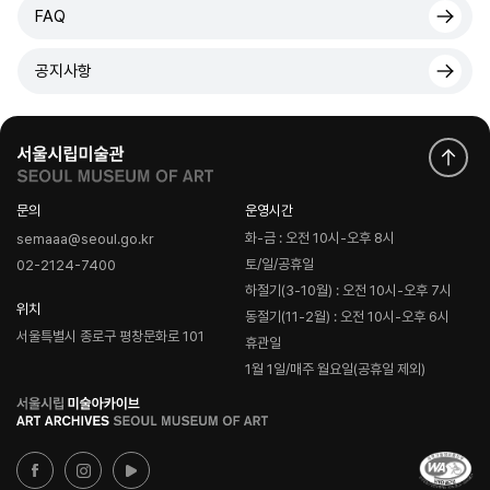
FAQ
공지사항
문의
운영시간
화-금 : 오전 10시-오후 8시
semaaa@seoul.go.kr
토/일/공휴일
02-2124-7400
하절기(3-10월) : 오전 10시-오후 7시
위치
동절기(11-2월) : 오전 10시-오후 6시
서울특별시 종로구 평창문화로 101
휴관일
1월 1일/매주 월요일(공휴일 제외)
로
고