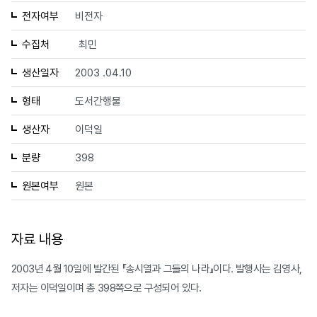
전자여부
비전자
수집처
최민
생산일자
2003 .04.10
형태
도서간행물
생산자
이덕일
분량
398
원본여부
원본
자료 내용
2003년 4월 10일에 발간된 『송시열과 그들의 나라』이다. 발행사는 김영사,
저자는 이덕일이며 총 398쪽으로 구성되어 있다.