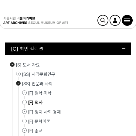
[C] 최민 컬렉션
[S] 도서 자료
[SS] 시각문화연구
[SS] 인문과 사회
[F] 철학·미학
[F] 역사
[F] 정치·사회·경제
[F] 문학이론
[F] 종교