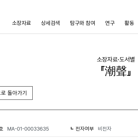
소장자료
상세검색
탐구와 참여
연구
활동
검색
소장자료·도서별
『潮聲』
로 돌아가기
URL 복사
화면인쇄
호
MA-01-00033635
전자여부
비전자