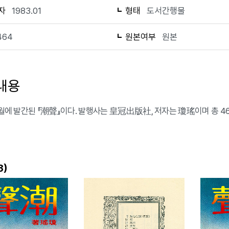
자
1983.01
형태
도서간행물
464
원본여부
원본
내용
 1월에 발간된 『潮聲』이다. 발행사는 皇冠出版社, 저자는 瓊瑤이며 총 4
)
3