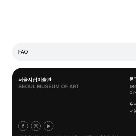
FAQ
문
se
02
위
서