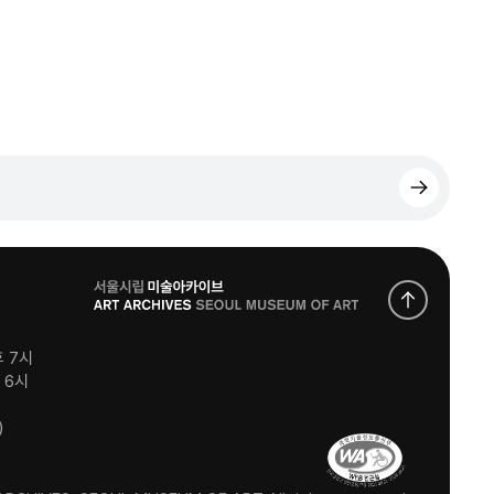
로
고
후 7시
후 6시
)