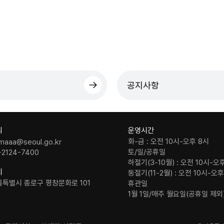
공지사항
의
운영시간
화-금 : 오전 10시-오후 8시
maaa@seoul.go.kr
토/일/공휴일
-2124-7400
하절기(3-10월) : 오전 10시-오
치
동절기(11-2월) : 오전 10시-오
울특별시 종로구 평창문화로 101
휴관일
1월 1일/매주 월요일(공휴일 제외