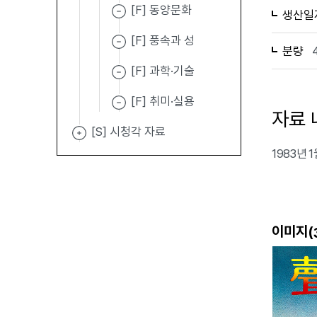
[F] 동양문화
생산일
[F] 풍속과 성
분량
[F] 과학·기술
[F] 취미·실용
자료 
[S] 시청각 자료
1983년
이미지(