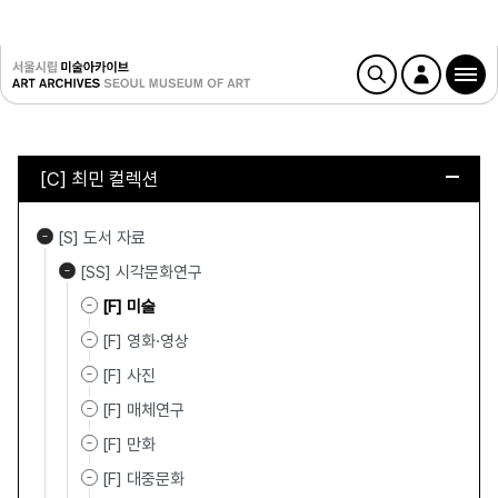
[C] 최민 컬렉션
[S] 도서 자료
[SS] 시각문화연구
[F] 미술
[F] 영화·영상
[F] 사진
[F] 매체연구
[F] 만화
[F] 대중문화