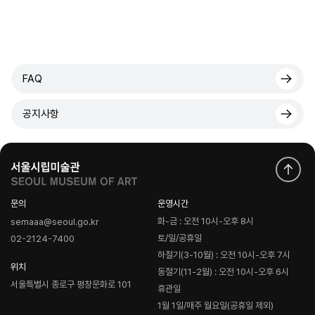
FAQ
공지사항
문의
운영시간
화-금 : 오전 10시-오후 8시
semaaa@seoul.go.kr
토/일/공휴일
02-2124-7400
하절기(3-10월) : 오전 10시-오후 7시
위치
동절기(11-2월) : 오전 10시-오후 6시
서울특별시 종로구 평창문화로 101
휴관일
1월 1일/매주 월요일(공휴일 제외)