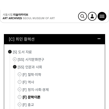
[C] 최민 컬렉션
[S] 도서 자료
[SS] 시각문화연구
[SS] 인문과 사회
[F] 철학·미학
[F] 역사
[F] 정치·사회·경제
[F] 문학이론
[F] 종교