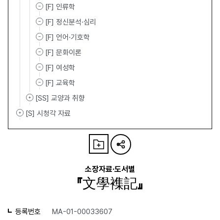
[F] 인류학
[F] 정신분석·심리
[F] 언어·기호학
[F] 문화이론
[F] 여성학
[F] 교육학
[SS] 교양과 취향
[S] 시청각 자료
소장자료·도서별
『文學襍記』
등록번호
MA-01-00033607