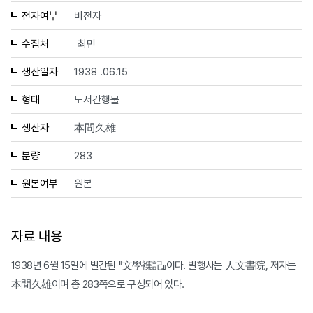
전자여부
비전자
수집처
최민
생산일자
1938 .06.15
형태
도서간행물
생산자
本間久雄
분량
283
원본여부
원본
자료 내용
1938년 6월 15일에 발간된 『文學襍記』이다. 발행사는 人文書院, 저자는
本間久雄이며 총 283쪽으로 구성되어 있다.