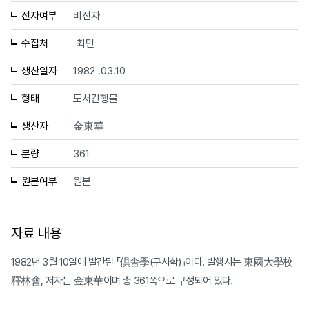
전자여부
비전자
수집처
최민
생산일자
1982 .03.10
형태
도서간행물
생산자
金東華
분량
361
원본여부
원본
자료 내용
1982년 3월 10일에 발간된 『倶舎學(구사학)』이다. 발행사는 東國大學校
釋林會, 저자는 金東華이며 총 361쪽으로 구성되어 있다.