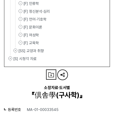
[F] 인류학
[F] 정신분석·심리
[F] 언어·기호학
[F] 문화이론
[F] 여성학
[F] 교육학
[SS] 교양과 취향
[S] 시청각 자료
소장자료·도서별
『倶舎學(구사학)』
등록번호
MA-01-00033545