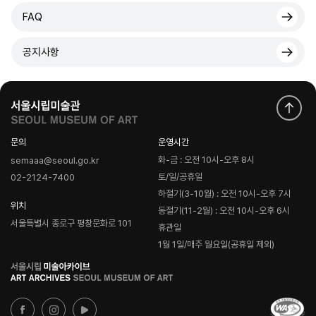
FAQ
공지사항
문의
운영시간
화-금 : 오전 10시-오후 8시
semaaa@seoul.go.kr
토/일/공휴일
02-2124-7400
하절기(3-10월) : 오전 10시-오후 7시
위치
동절기(11-2월) : 오전 10시-오후 6시
서울특별시 종로구 평창문화로 101
휴관일
1월 1일/매주 월요일(공휴일 제외)
로
고