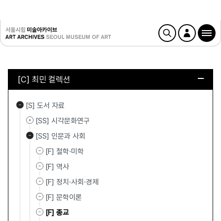
[C] 최민 컬렉션
[S] 도서 자료
[SS] 시각문화연구
[SS] 인문과 사회
[F] 철학·미학
[F] 역사
[F] 정치·사회·경제
[F] 문학이론
[F] 종교