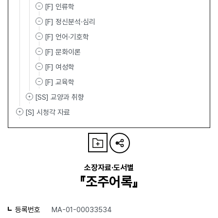
[F] 인류학
[F] 정신분석·심리
[F] 언어·기호학
[F] 문화이론
[F] 여성학
[F] 교육학
[SS] 교양과 취향
[S] 시청각 자료
소장자료·도서별
『조주어록』
등록번호
MA-01-00033534