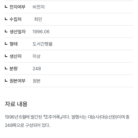
전자여부
비전자
수집처
최민
생산일자
1996.06
형태
도서간행물
생산자
미상
분량
248
원본여부
원본
자료 내용
1996년 6월에 발간된 『조주어록』이다. 발행사는 대승사(대승선원)이며 총
248쪽으로 구성되어 있다.