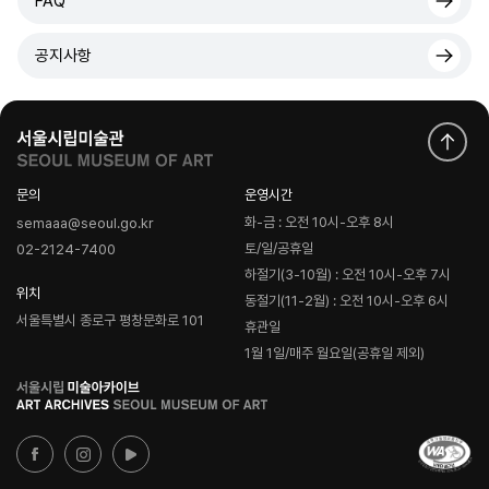
FAQ
공지사항
문의
운영시간
화-금 : 오전 10시-오후 8시
semaaa@seoul.go.kr
토/일/공휴일
02-2124-7400
하절기(3-10월) : 오전 10시-오후 7시
위치
동절기(11-2월) : 오전 10시-오후 6시
서울특별시 종로구 평창문화로 101
휴관일
1월 1일/매주 월요일(공휴일 제외)
로
고