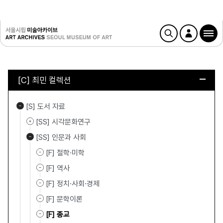
[C] 최민 컬렉션
[S] 도서 자료
[SS] 시각문화연구
[SS] 인문과 사회
[F] 철학·미학
[F] 역사
[F] 정치·사회·경제
[F] 문학이론
[F] 종교