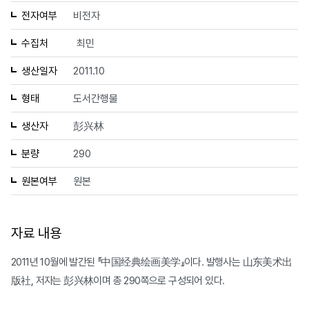
전자여부
비전자
수집처
최민
생산일자
2011.10
형태
도서간행물
생산자
彭兴林
분량
290
원본여부
원본
자료 내용
2011년 10월에 발간된 『中国经典绘画美学』이다. 발행사는 山东美术出
版社, 저자는 彭兴林이며 총 290쪽으로 구성되어 있다.