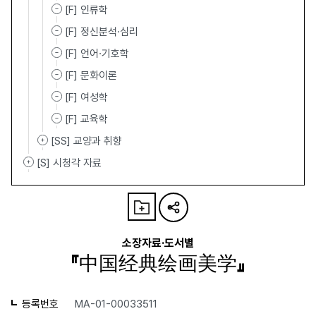
[F] 인류학
[F] 정신분석·심리
[F] 언어·기호학
[F] 문화이론
[F] 여성학
[F] 교육학
[SS] 교양과 취향
[S] 시청각 자료
소장자료·도서별
『中国经典绘画美学』
등록번호
MA-01-00033511