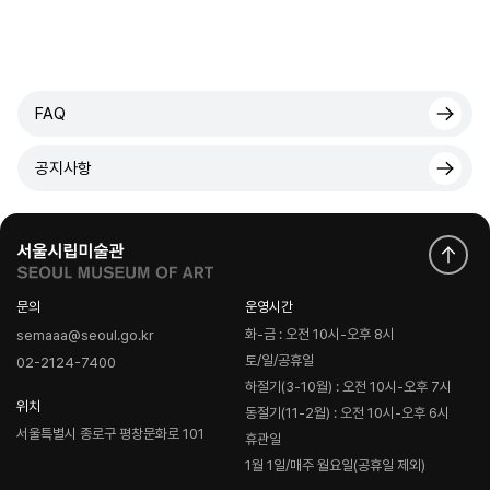
FAQ
공지사항
문의
운영시간
화-금 : 오전 10시-오후 8시
semaaa@seoul.go.kr
토/일/공휴일
02-2124-7400
하절기(3-10월) : 오전 10시-오후 7시
위치
동절기(11-2월) : 오전 10시-오후 6시
서울특별시 종로구 평창문화로 101
휴관일
1월 1일/매주 월요일(공휴일 제외)