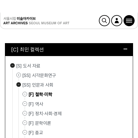
[C] 최민 컬렉션
[S] 도서 자료
[SS] 시각문화연구
[SS] 인문과 사회
[F] 철학·미학
[F] 역사
[F] 정치·사회·경제
[F] 문학이론
[F] 종교